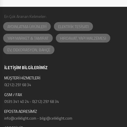
En Çok Aranan Kelimeler:
AYDINLATMA ÜRÜNLERİ
ELEKTRİK TESİSATI
YAPI MARKET & TAMİRAT
HIRDAVAT, YAPI MALZEMESİ
EV, DEKORASYON, BAHÇE
İLETİŞİM BİLGİLERİMİZ
MÜŞTERİ HİZMETLERİ
0(212) 297 68 34
GSM / FAX
0535 341 40 24 - 0(212) 297 68 34
EPOSTA ADRESİMİZ
info@celiklight.com - bilgi@celiklight.com