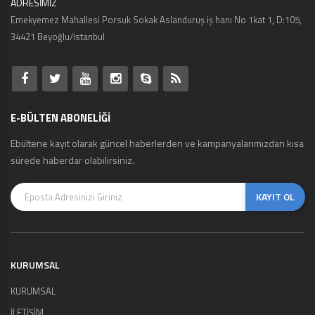
ADRESİMİZ
Emekyemez Mahallesi Porsuk Sokak Aslanduruş iş hanı No 1kat 1, D:105,
34421 Beyoğlu/İstanbul
E-BÜLTEN ABONELİĞİ
Ebültene kayıt olarak güncel haberlerden ve kampanyalarımızdan kısa
sürede haberdar olabilirsiniz.
KAYIT OL
KURUMSAL
KURUMSAL
İLETİŞİM