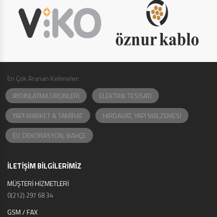
En Çok Aranan Kelimeler:
AYDINLATMA ÜRÜNLERİ
ELEKTRİK TESİSATI
YAPI MARKET & TAMİRAT
HIRDAVAT, YAPI MALZEMESİ
EV, DEKORASYON, BAHÇE
İLETİŞİM BİLGİLERİMİZ
MÜŞTERİ HİZMETLERİ
0(212) 297 68 34
GSM / FAX