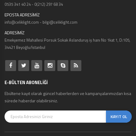
0535 341 40 24 - 0(212) 297 68 34
EPOSTA ADRESİMİZ
info@celiklight.com - bilgi@celiklight.com
ADRESİMİZ
Emekyemez Mahallesi Porsuk Sokak Aslanduruş iş hanı No 1kat 1, D:105,
34421 Beyoğlu/İstanbul
E-BÜLTEN ABONELİĞİ
Ebültene kayıt olarak güncel haberlerden ve kampanyalarımızdan kısa
sürede haberdar olabilirsiniz.
KAYIT OL