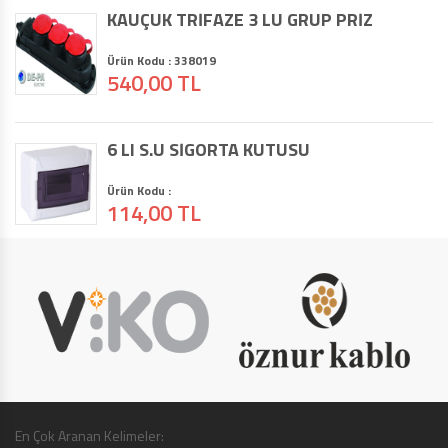
KAUÇUK TRİFAZE 3 LÜ GRUP PRİZ
Ürün Kodu : 338019
540,00 TL
6 LI S.Ü SİGORTA KUTUSU
Ürün Kodu :
114,00 TL
En Çok Aranan Kelimeler: