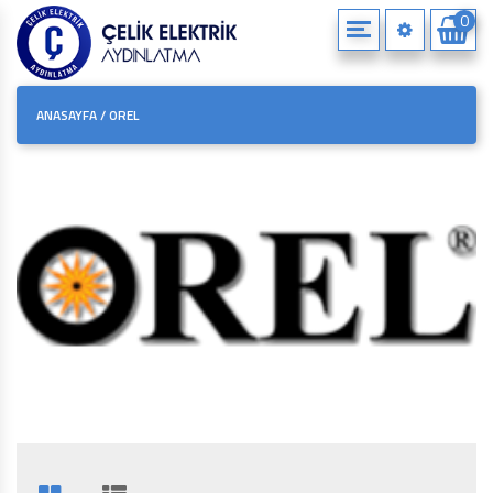
0
KURUMSAL
TOPTAN SATIŞ
ANASAYFA
/
OREL