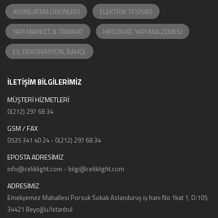
AYDINLATMA ÜRÜNLERİ
ELEKTRİK TESİSATI
YAPI MARKET & TAMİRAT
HIRDAVAT, YAPI MALZEMESİ
EV, DEKORASYON, BAHÇE
İLETİŞİM BİLGİLERİMİZ
MÜŞTERİ HİZMETLERİ
0(212) 297 68 34
GSM / FAX
0535 341 40 24 - 0(212) 297 68 34
EPOSTA ADRESİMİZ
info@celiklight.com - bilgi@celiklight.com
ADRESİMİZ
Emekyemez Mahallesi Porsuk Sokak Aslanduruş iş hanı No 1kat 1, D:105,
34421 Beyoğlu/İstanbul