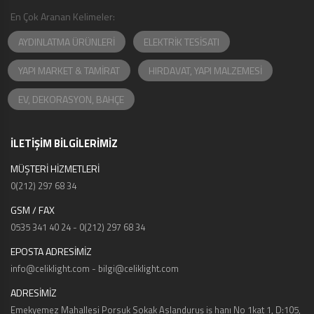
En Çok Aranan Kelimeler:
AYDINLATMA ÜRÜNLERİ
ELEKTRİK TESİSATI
YAPI MARKET & TAMİRAT
HIRDAVAT, YAPI MALZEMESİ
EV, DEKORASYON, BAHÇE
İLETİŞİM BİLGİLERİMİZ
MÜŞTERİ HİZMETLERİ
0(212) 297 68 34
GSM / FAX
0535 341 40 24 - 0(212) 297 68 34
EPOSTA ADRESİMİZ
info@celiklight.com - bilgi@celiklight.com
ADRESİMİZ
Emekyemez Mahallesi Porsuk Sokak Aslanduruş iş hanı No 1kat 1, D:105,