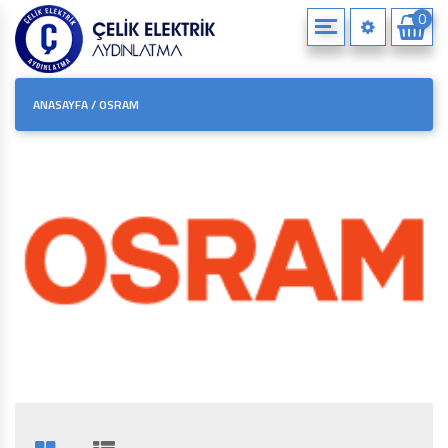
0
KURUMSAL
TOPTAN SATIŞ
ANASAYFA
/
OSRAM