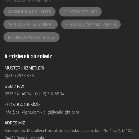
En Çok Aranan Kelimeler:
AYDINLATMA ÜRÜNLERİ
ELEKTRİK TESİSATI
YAPI MARKET & TAMİRAT
HIRDAVAT, YAPI MALZEMESİ
EV, DEKORASYON, BAHÇE
İLETİŞİM BİLGİLERİMİZ
MÜŞTERİ HİZMETLERİ
0(212) 297 68 34
GSM / FAX
0535 341 40 24 - 0(212) 297 68 34
EPOSTA ADRESİMİZ
info@celiklight.com - bilgi@celiklight.com
ADRESİMİZ
Emekyemez Mahallesi Porsuk Sokak Aslanduruş iş hanı No 1kat 1, D:105,
34421 Beyoğlu/İstanbul