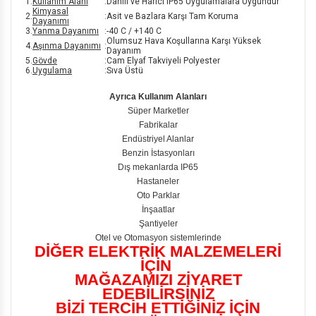
1.
Kullanım Alanı
:
Dahili ve Harici IP65 Uygulamalara Uygundur
Kimyasal
2.
:
Asit ve Bazlara Karşı Tam Koruma
Dayanımı
3.
Yanma Dayanımı
:
-40 C / +140 C
Olumsuz Hava Koşullarına Karşı Yüksek
4.
Aşınma Dayanımı
:
Dayanım
5.
Gövde
:
Cam Elyaf Takviyeli Polyester
6.
Uygulama
:
Sıva Üstü
Ayrıca Kullanım Alanları
Süper Marketler
Fabrikalar
Endüstriyel Alanlar
Benzin İstasyonları
Dış mekanlarda IP65
Hastaneler
Oto Parklar
İnşaatlar
Şantiyeler
Otel ve Otomasyon sistemlerinde
DİĞER ELEKTRİK MALZEMELERİ
İÇİN
MAĞAZAMIZI ZİYARET
EDEBİLİRSİNİZ
BİZİ TERCİH ETTİĞİNİZ İÇİN