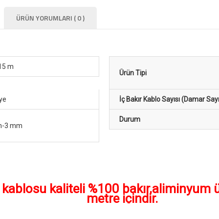
ÜRÜN YORUMLARI ( 0 )
15 m
Ürün Tipi
ye
İç Bakır Kablo Sayısı (Damar Sayı
Durum
m-3 mm
 kablosu kaliteli %100 bakır,aliminyum ü
metre içindir.