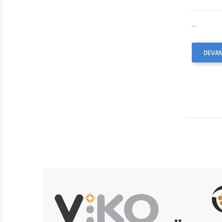
...
DEVAM