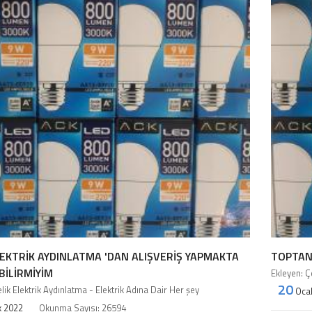
LEKTRIK AYDINLATMA 'DAN ALIŞVERIŞ YAPMAKTA
TOPTAN
ILIRMIYIM
Ekleyen: Ç
20
lik Elektrik Aydınlatma - Elektrik Adına Dair Her şey
Oca
 2022
Okunma Sayısı: 26594