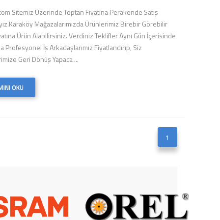
t.com Sitemiz Üzerinde Toptan Fiyatına Perakende Satış
ız.Karaköy Mağazalarımızda Ürünlerimiz Birebir Görebilir
atına Ürün Alabilirsiniz. Verdiniz Teklifler Aynı Gün İçerisinde
a Profesyonel İş Arkadaşlarımız Fiyatlandırıp, Siz
rimize Geri Dönüş Yapaca ...
INI OKU
1