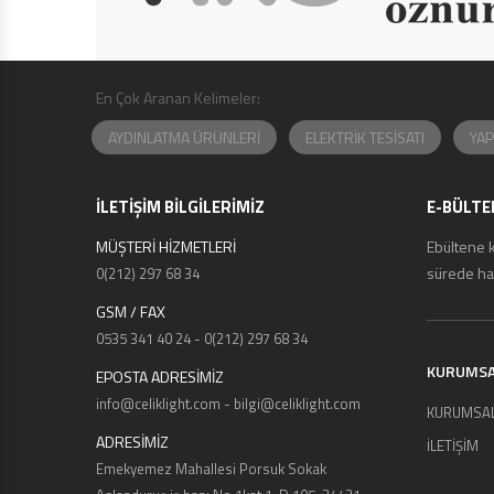
En Çok Aranan Kelimeler:
AYDINLATMA ÜRÜNLERİ
ELEKTRİK TESİSATI
YAP
İLETİŞİM BİLGİLERİMİZ
E-BÜLTE
MÜŞTERİ HİZMETLERİ
Ebültene 
sürede hab
0(212) 297 68 34
GSM / FAX
0535 341 40 24 - 0(212) 297 68 34
KURUMS
EPOSTA ADRESİMİZ
info@celiklight.com - bilgi@celiklight.com
KURUMSA
ADRESİMİZ
İLETİŞİM
Emekyemez Mahallesi Porsuk Sokak