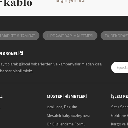
I MARKET & TAMİRAT
HIRDAVAT, YAPI MALZEMESİ
EV, DEKORAS
N ABONELİĞİ
kayıt olarak güncel haberlerden ve kampanyalarımızdan kısa
erdar olabilirsiniz.
AL
MÜŞTERI HIZMETLERI
İŞLEM R
L
İptal, İade, Değişim
Satış Sonr
Mesafeli Satış Sözleşmesi
Gizlilik ve
Ön Bilgilendirme Formu
Kargo ve T