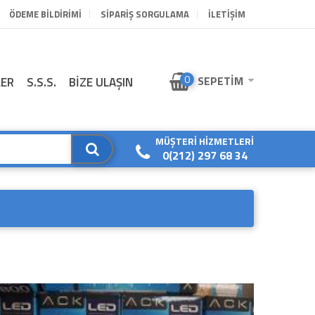
ÖDEME BILDIRIMI
SIPARIŞ SORGULAMA
İLETİŞİM
0
SEPETIM
LER
S.S.S.
BİZE ULAŞIN
MÜŞTERI HIZMETLERI
0(212) 297 68 34