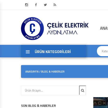
KURUMSAL
TOPTAN SATIŞ
ANA
ÜRÜN KATEGORİLERİ
ANASAYFA
/
BLOG & HABERLER
SON BLOG & HABERLER