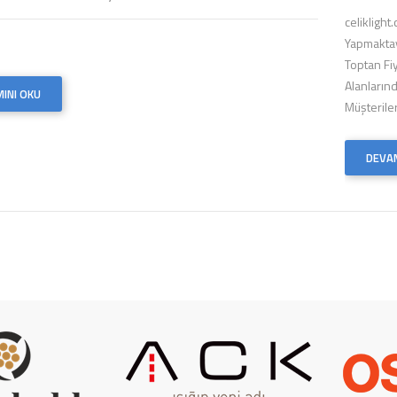
celikligh
Yapmaktay
Toptan Fiy
Alanlarınd
INI OKU
Müşterile
DEVAM